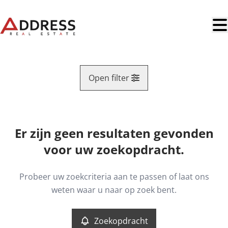
Ga naar hoofdinhoud
Open filter
Regio
Er zijn geen resultaten gevonden
Kaartweergave
voor uw zoekopdracht.
Type
Opbrengsteigendom
Remove
Probeer uw zoekcriteria aan te passen of laat ons
Zoekopdracht
Sorteer op
weten waar u naar op zoek bent.
Meer criteria
Zoekopdracht