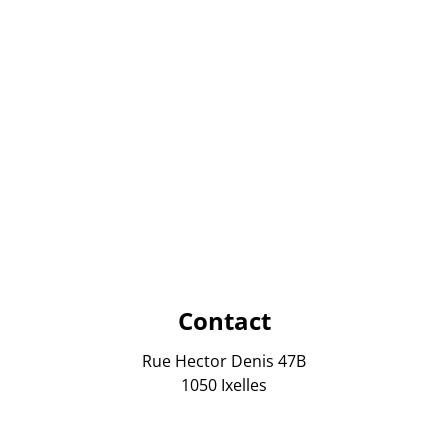
Contact
Rue Hector Denis 47B
1050 Ixelles
+32 (0)2 64 62 561
info@address-re.be