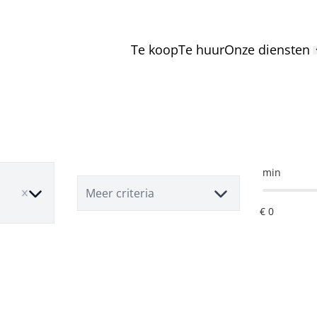
Te koop
Te huur
Onze diensten
min
ove
Meer criteria