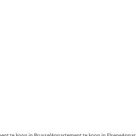
nt te koop in Brussel
Appartement te koop in Elsene
Appar