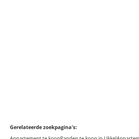
UKKEL
Prachtig en licht appartement 155m², vlakbij Bos
Gerelateerde zoekpagina's
:
Appartement te koop
Panden te koop in Ukkel
Apparteme