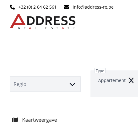
Ga naar hoofdinhoud
+32 (0) 2 64 62 561
info@address-re.be
Type
Appartement
Rem
Regio
Kaartweergave