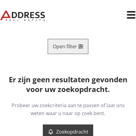
Ga naar hoofdinhoud
Open filter
Regio
Er zijn geen resultaten gevonden
Kaartweergave
voor uw zoekopdracht.
Type
Appartement
Remove
Probeer uw zoekcriteria aan te passen of laat ons
Zoekopdracht
Sorteer op
weten waar u naar op zoek bent.
Meer criteria
Zoekopdracht