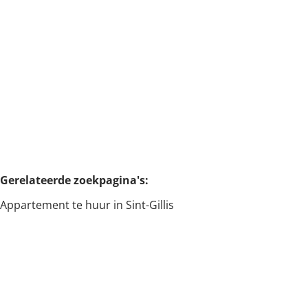
SINT-GILLIS
€ 1.350 / maand
Gemeubeld appartement alle confort in de wijk van Ma
Campagne
Gerelateerde zoekpagina's
:
Appartement te huur in Sint-Gillis