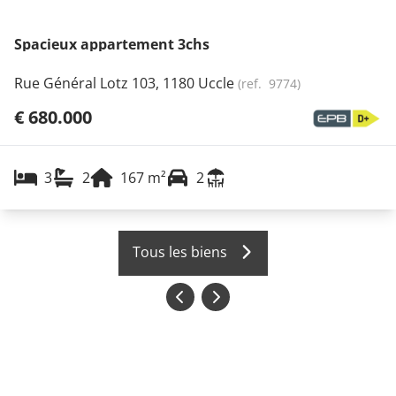
Spacieux appartement 3chs
Rue Général Lotz 103, 1180 Uccle
(ref.
9774
)
€ 680.000
3
2
167
m²
2
Tous les biens