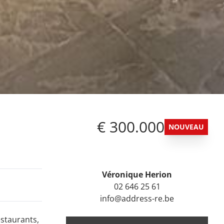
€ 300.000
NOUVEAU
Véronique Herion
02 646 25 61
info@address-re.be
estaurants,