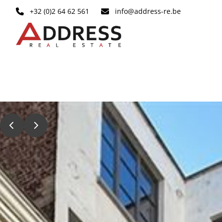
Aller au contenu principal
+32 (0)2 64 62 561
info@address-re.be