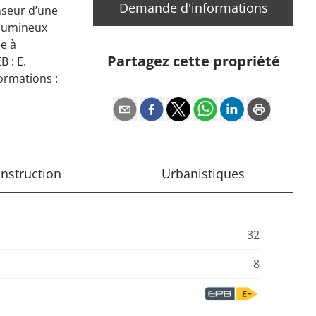
Demande d'informations
nseur d’une
 lumineux
le à
Partagez cette propriété
 : E.
ormations :
nstruction
Urbanistiques
32
8