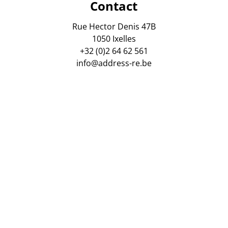
Contact
Rue Hector Denis 47B
1050 Ixelles
+32 (0)2 64 62 561
info@address-re.be
assurance AXA Belgium - Nr police : 730.390.160. Agent immo
ents immobiliers, rue du Luxembourg 16 B, 1000 Bruxelles. 
obiliers. Responsable anti-blanchiment : Virginie Verkinder