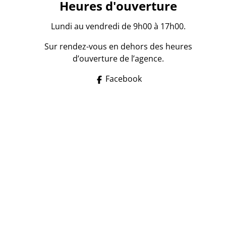
Heures d'ouverture
Lundi au vendredi de 9h00 à 17h00.
Sur rendez-vous en dehors des heures
d’ouverture de l’agence.
Facebook
bilier intermédiaire agréé en Belgique IPI 104.872 -
Le
code de déontologie
de l'Institut professionnel des
en, gérante