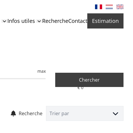
s
Infos utiles
Recherche
Contact
Estimation
max
Chercher
Recherche
Trier par