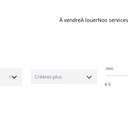
À vendre
À louer
Nos service
min
Critères plus