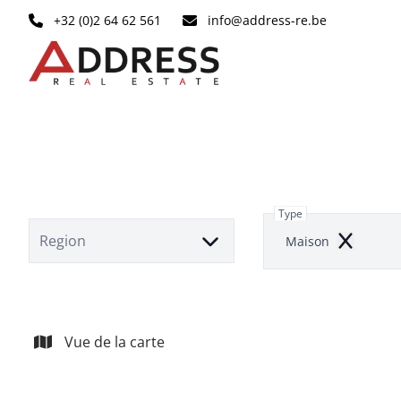
Aller au contenu principal
+32 (0)2 64 62 561
info@address-re.be
Type
Region
Maison
Remove
Vue de la carte