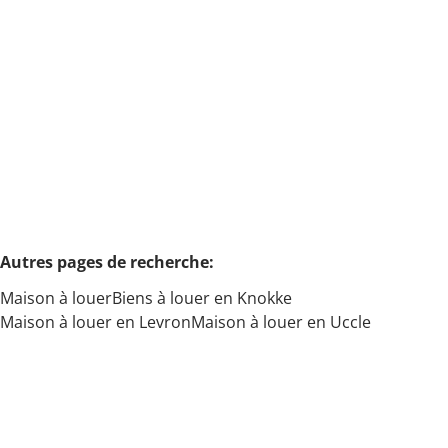
Min. budget
KNOKKE
€ 3.150 /semaine
Maison de vacances 4 chs
Max. budget
Chercher
Autres pages de recherche
:
Maison à louer
Biens à louer en Knokke
Maison à louer en Levron
Maison à louer en Uccle