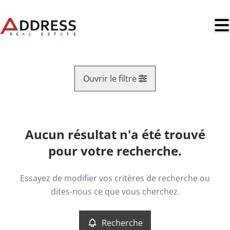
Aller au contenu principal
Ouvrir le filtre
Region
Aucun résultat n'a été trouvé
Vue de la carte
pour votre recherche.
Type
Maison
Remove
Essayez de modifier vos critères de recherche ou
Recherche
Trier par
dites-nous ce que vous cherchez.
Critères plus
Recherche