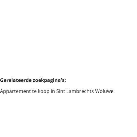
Min. budget
SINT LAMBRECHTS WOLUWE
Appartement dichtbij TOMBERG
Max. budget
Zoeken
Gerelateerde zoekpagina's
:
Appartement te koop in Sint Lambrechts Woluwe