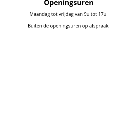
Openingsuren
Maandag tot vrijdag van 9u tot 17u.
Buiten de openingsuren op afspraak.
persoon in onroerend goed toegelaten in België BIV 104
l. Onderworpen aan de
deontologische code
van het BIV.
kvoerder.