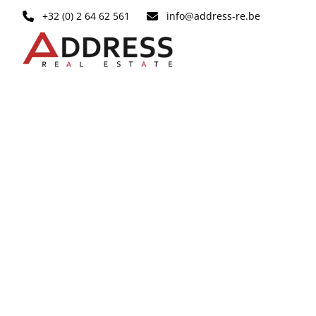
Ga naar hoofdinhoud
+32 (0) 2 64 62 561
info@address-re.be
OPTIE