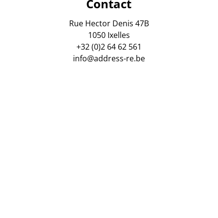
Contact
Rue Hector Denis 47B
1050 Ixelles
+32 (0)2 64 62 561
info@address-re.be
gsmaatschappij AXA Belgium. Polis Nr : 730 390 160. Tussen
 van vastgoedmakelaars, Luxemburgstraat 16 B, 1000 Brusse
ordelijke anti-witwaspraktijken : Virginie Verkinderen, zaa