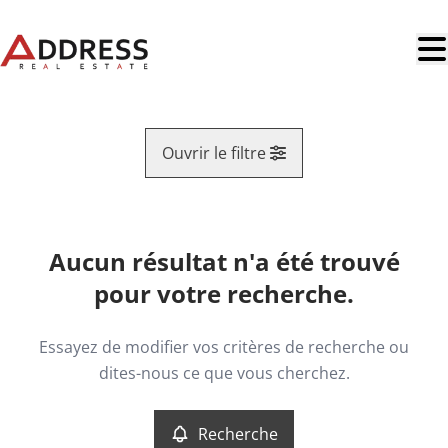
Aller au contenu principal
Ouvrir le filtre
Region
Aucun résultat n'a été trouvé
Vue de la carte
pour votre recherche.
Type
Commercial - Rapport
Remove
Essayez de modifier vos critères de recherche ou
Recherche
Trier par
dites-nous ce que vous cherchez.
Critères plus
Recherche