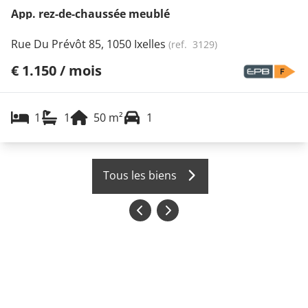
App. rez-de-chaussée meublé
Rue Du Prévôt 85, 1050 Ixelles
(ref.
3129
)
€ 1.150 / mois
1
1
50
m²
1
Tous les biens