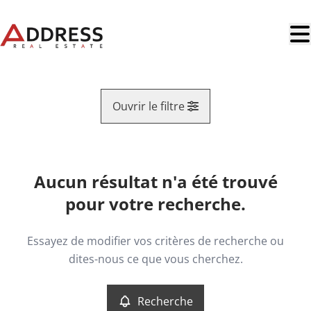
Aller au contenu principal
Ouvrir le filtre
Region
Aucun résultat n'a été trouvé
Vue de la carte
pour votre recherche.
Type
Essayez de modifier vos critères de recherche ou
Recherche
Trier par
dites-nous ce que vous cherchez.
Critères plus
Recherche