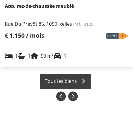
App. rez-de-chaussée meublé
Rue Du Prévôt 85, 1050 Ixelles
(ref.
3129
)
€ 1.150 / mois
1
1
50
m²
1
Tous les biens