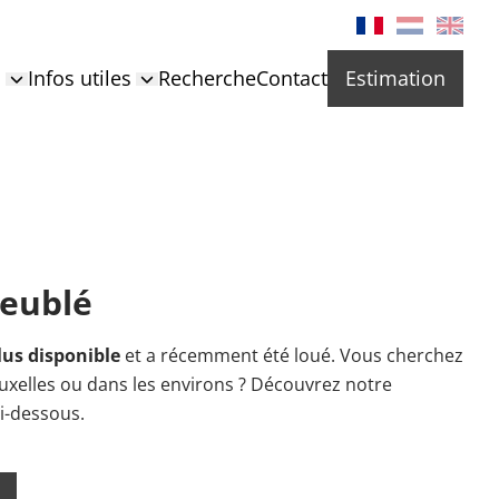
s
Infos utiles
Recherche
Contact
Estimation
eublé
lus disponible
et a récemment été loué. Vous cherchez
uxelles ou dans les environs ? Découvrez notre
ci-dessous.