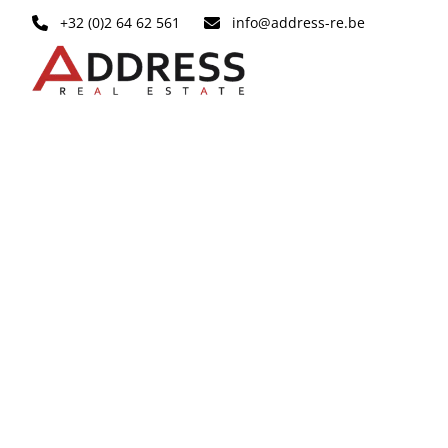
Aller au contenu principal
+32 (0)2 64 62 561
info@address-re.be
OPTION