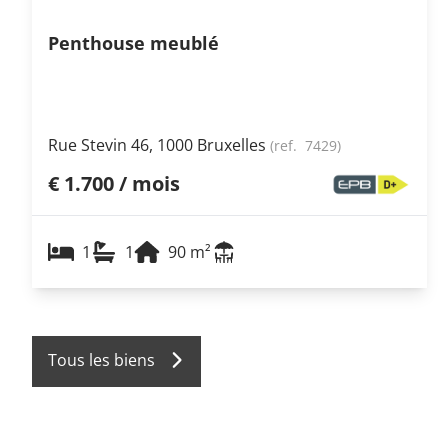
Penthouse meublé
Rue Stevin 46, 1000 Bruxelles
(ref.
7429
)
€ 1.700 / mois
1
1
90
m²
Tous les biens