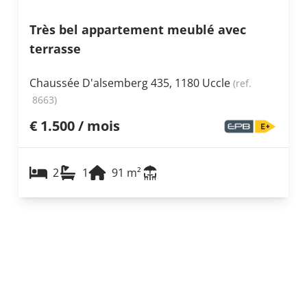
Très bel appartement meublé avec
terrasse
Chaussée D'alsemberg 435, 1180 Uccle
(ref.
8663
)
€ 1.500 / mois
2
1
91
m²