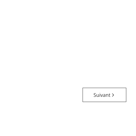
BRUXELLES
€ 2.000 / mois
Appartement récent meublé quartier Roosevelt
Suivant