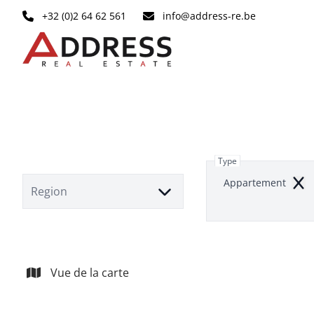
Aller au contenu principal
+32 (0)2 64 62 561
info@address-re.be
Type
Appartement
Rem
Region
Vue de la carte