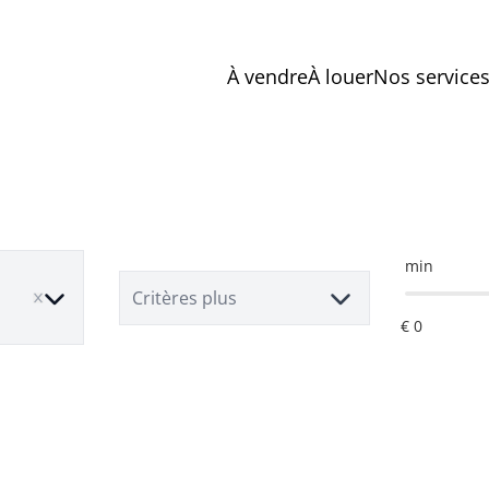
À vendre
À louer
Nos service
min
ove
Critères plus