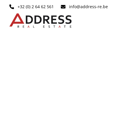
Ga naar hoofdinhoud
+32 (0) 2 64 62 561
info@address-re.be
VERHUURD