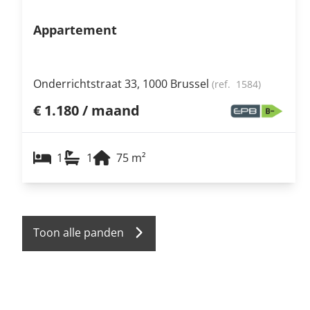
Appartement
Onderrichtstraat 33, 1000 Brussel
(ref.
1584
)
€ 1.180 / maand
1
1
75
m²
Toon alle panden