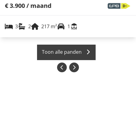
€ 3.900 / maand
3
2
217
m²
1
Toon alle panden