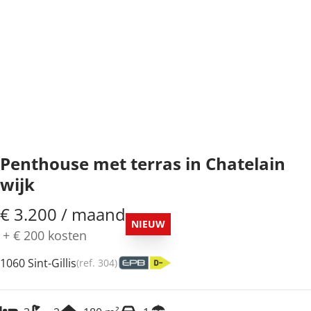
Penthouse met terras in Chatelain
wijk
€ 3.200 / maand
NIEUW
+
€ 200
kosten
1060 Sint-Gillis
(ref.
304
)