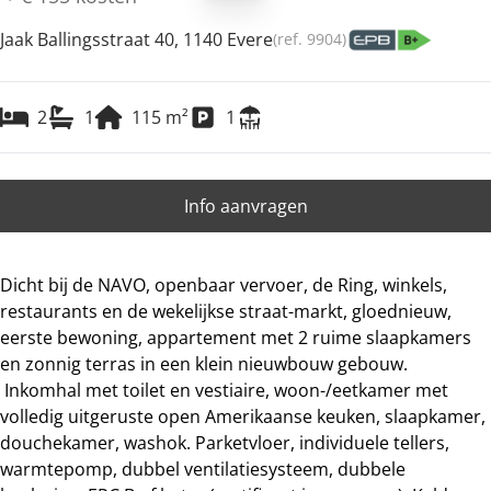
Jaak Ballingsstraat 40, 1140 Evere
(ref.
9904
)
2
1
115
m²
1
Info aanvragen
Dicht bij de NAVO, openbaar vervoer, de Ring, winkels,
restaurants en de wekelijkse straat-markt, gloednieuw,
eerste bewoning, appartement met 2 ruime slaapkamers
en zonnig terras in een klein nieuwbouw gebouw.
Inkomhal met toilet en vestiaire, woon-/eetkamer met
volledig uitgeruste open Amerikaanse keuken, slaapkamer,
douchekamer, washok. Parketvloer, individuele tellers,
warmtepomp, dubbel ventilatiesysteem, dubbele