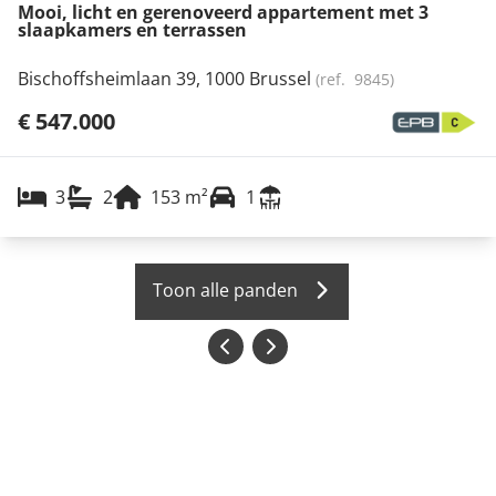
Mooi, licht en gerenoveerd appartement met 3
slaapkamers en terrassen
Bischoffsheimlaan 39, 1000 Brussel
(ref.
9845
)
€ 547.000
3
2
153
m²
1
Toon alle panden