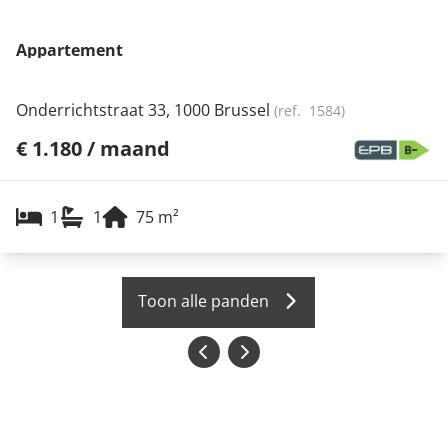
Appartement
Onderrichtstraat 33, 1000 Brussel
(ref.
1584
)
€ 1.180 / maand
1
1
75
m²
Toon alle panden