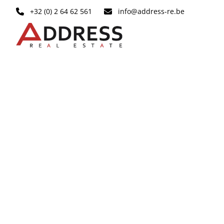
Ga naar hoofdinhoud
+32 (0) 2 64 62 561
info@address-re.be
VERHUURD