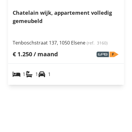
Chatelain wijk, appartement volledig
gemeubeld
Tenboschstraat 137, 1050 Elsene
(ref.
3160
)
€ 1.250 / maand
1
1
1