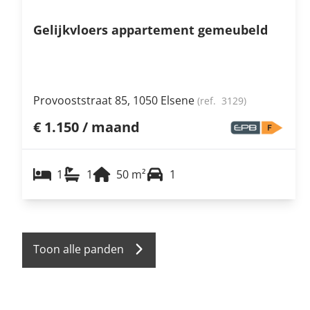
Gelijkvloers appartement gemeubeld
Provooststraat 85, 1050 Elsene
(ref.
3129
)
€ 1.150 / maand
1
1
50
m²
1
Toon alle panden