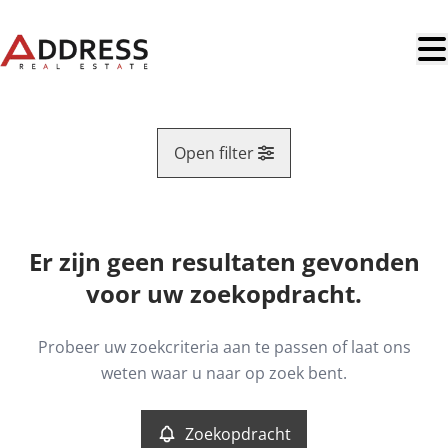
Ga naar hoofdinhoud
Open filter
Regio
Er zijn geen resultaten gevonden
Kaartweergave
voor uw zoekopdracht.
Type
Opbrengsteigendom
Remove
Probeer uw zoekcriteria aan te passen of laat ons
Zoekopdracht
Sorteer op
weten waar u naar op zoek bent.
Meer criteria
Zoekopdracht