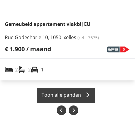
Gemeubeld appartement vlakbij EU
Rue Godecharle 10, 1050 Ixelles
(ref.
7675
)
€ 1.900 / maand
2
2
1
Toon alle panden