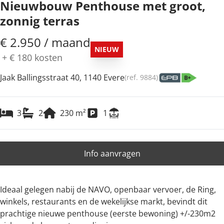
Nieuwbouw Penthouse met groot,
zonnig terras
€ 2.950 / maand
NIEUW
+
€ 180
kosten
Jaak Ballingsstraat 40, 1140 Evere
(ref.
9884
)
3
2
230
m²
1
Info aanvragen
Ideaal gelegen nabij de NAVO, openbaar vervoer, de Ring,
winkels, restaurants en de wekelijkse markt, bevindt dit
prachtige nieuwe penthouse (eerste bewoning) +/-230m2