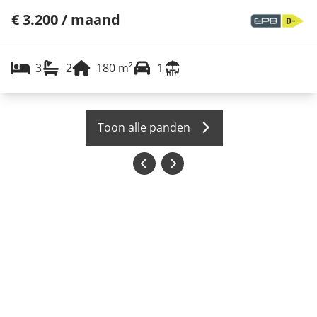
€ 3.200 / maand
3
2
180
m²
1
Toon alle panden