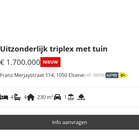
Uitzonderlijk triplex met tuin
€ 1.700.000
NIEUW
Franz Merjaystraat 114, 1050 Elsene
(ref.
9809
)
4
4
230
m²
1
Info aanvragen