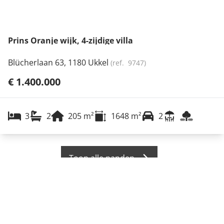
Prins Oranje wijk, 4-zijdige villa
Blücherlaan 63, 1180 Ukkel
(ref.
9747
)
€ 1.400.000
3
2
205
m²
1648
m²
2
Toon alle panden