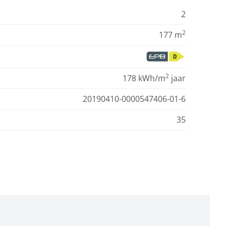
2
2
177 m
2
178 kWh/m
jaar
20190410-0000547406-01-6
35