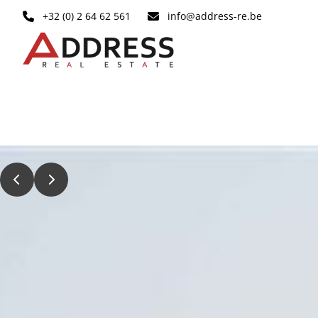
Ga naar hoofdinhoud
+32 (0) 2 64 62 561
info@address-re.be