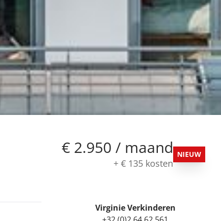
€ 2.950 / maand
NIEUW
+
€ 135
kosten
Virginie Verkinderen
+32 (0)2 64 62 561