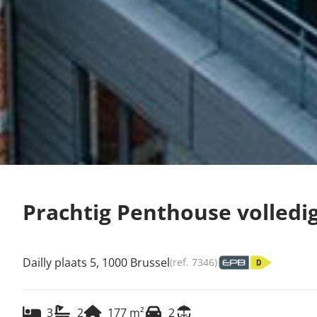
Prachtig Penthouse volled
Dailly plaats 5, 1000 Brussel
(ref.
7346
)
3
2
177
m²
2